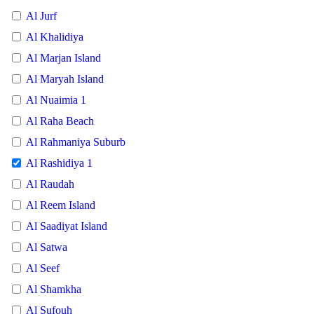
Al Jurf
Al Khalidiya
Al Marjan Island
Al Maryah Island
Al Nuaimia 1
Al Raha Beach
Al Rahmaniya Suburb
Al Rashidiya 1
Al Raudah
Al Reem Island
Al Saadiyat Island
Al Satwa
Al Seef
Al Shamkha
Al Sufouh