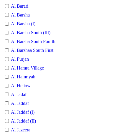
Al Barari
Al Barsha
Al Barsha (I)
Al Barsha South (III)
Al Barsha South Fourth
Al Barshaa South First
Al Furjan
Al Hamra Village
Al Hamriyah
Al Heliow
Al Jadaf
Al Jaddaf
Al Jaddaf (I)
Al Jaddaf (II)
Al Jazeera