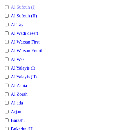
Al Sufouh (I)
Al Sufouh (II)
Al Tay
Al Wadi desert
Al Warsan First
Al Warsan Fourth
Al Wasl
Al Yalayis (I)
Al Yalayis (II)
Al Zahia
Al Zorah
Aljada
Arjan
Barashi
Bukadra (II)