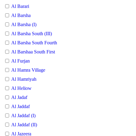
Al Barari
Al Barsha
Al Barsha (I)
Al Barsha South (III)
Al Barsha South Fourth
Al Barshaa South First
Al Furjan
Al Hamra Village
Al Hamriyah
Al Heliow
Al Jadaf
Al Jaddaf
Al Jaddaf (I)
Al Jaddaf (II)
Al Jazeera