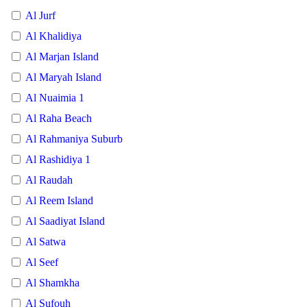
Al Jurf
Al Khalidiya
Al Marjan Island
Al Maryah Island
Al Nuaimia 1
Al Raha Beach
Al Rahmaniya Suburb
Al Rashidiya 1
Al Raudah
Al Reem Island
Al Saadiyat Island
Al Satwa
Al Seef
Al Shamkha
Al Sufouh