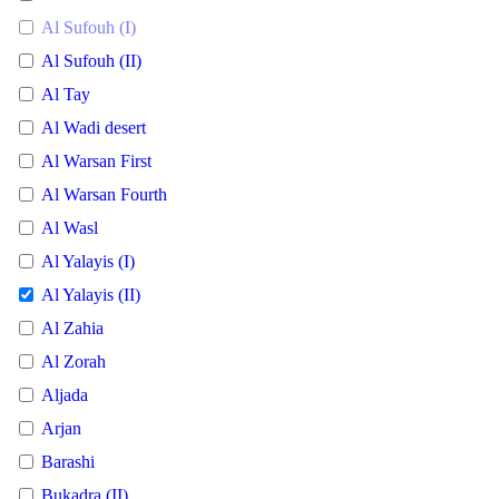
Al Sufouh (I)
Al Sufouh (II)
Al Tay
Al Wadi desert
Al Warsan First
Al Warsan Fourth
Al Wasl
Al Yalayis (I)
Al Yalayis (II)
Al Zahia
Al Zorah
Aljada
Arjan
Barashi
Bukadra (II)