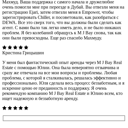
Махмуд. Ваша поддержка с самого начала и дружелюбие
очень помогли мне при переезде в Дубай. Вы отвезли меня на
регистрацию Ejari, затем отвезли меня в Empower, чтобы
зарегистрировать Chiller, и посоветовали, как разобраться с
DEWA. Все это сверх того, что вы должны были сделать как
агент. С вами было так легко иметь дело, и не было никаких
проблем. Я без колебаний обращусь к M J Bay снова, так как
они были превосходны. Еще раз спасибо Махмуду.
Кристина Грицышин
У меня был фантастический опыт аренды через M J Bay Real
Estate с помощью Юлии. Она была невероятно отзывчива и
сразу же отвечала на все мои вопросы и проблемы. Любая
проблема, с которой я сталкивалась, решалась эффективно и
профессионально. Юля сделала весь процесс беззаботным, и я
искренне ценю ее преданность и поддержку. Я очень
рекомендую компанию M J Bay Real Estate и Юлию всем, кто
ищет надежную и беззаботную аренду.