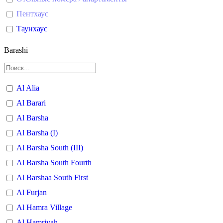
Пентхаус
Таунхаус
Barashi
Al Alia
Al Barari
Al Barsha
Al Barsha (I)
Al Barsha South (III)
Al Barsha South Fourth
Al Barshaa South First
Al Furjan
Al Hamra Village
Al Hamriyah