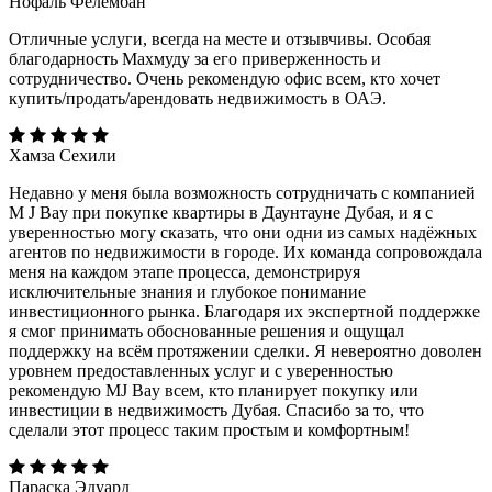
Нофаль Фелембан
Отличные услуги, всегда на месте и отзывчивы. Особая
благодарность Махмуду за его приверженность и
сотрудничество. Очень рекомендую офис всем, кто хочет
купить/продать/арендовать недвижимость в ОАЭ.
Хамза Сехили
Недавно у меня была возможность сотрудничать с компанией
M J Bay при покупке квартиры в Даунтауне Дубая, и я с
уверенностью могу сказать, что они одни из самых надёжных
агентов по недвижимости в городе. Их команда сопровождала
меня на каждом этапе процесса, демонстрируя
исключительные знания и глубокое понимание
инвестиционного рынка. Благодаря их экспертной поддержке
я смог принимать обоснованные решения и ощущал
поддержку на всём протяжении сделки. Я невероятно доволен
уровнем предоставленных услуг и с уверенностью
рекомендую MJ Bay всем, кто планирует покупку или
инвестиции в недвижимость Дубая. Спасибо за то, что
сделали этот процесс таким простым и комфортным!
Параска Эдуард