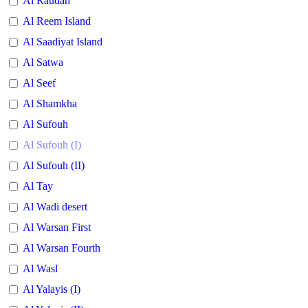
Al Raudah
Al Reem Island
Al Saadiyat Island
Al Satwa
Al Seef
Al Shamkha
Al Sufouh
Al Sufouh (I)
Al Sufouh (II)
Al Tay
Al Wadi desert
Al Warsan First
Al Warsan Fourth
Al Wasl
Al Yalayis (I)