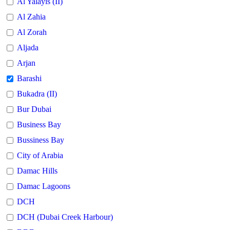
Al Yalayis (II)
Al Zahia
Al Zorah
Aljada
Arjan
Barashi
Bukadra (II)
Bur Dubai
Business Bay
Bussiness Bay
City of Arabia
Damac Hills
Damac Lagoons
DCH
DCH (Dubai Creek Harbour)