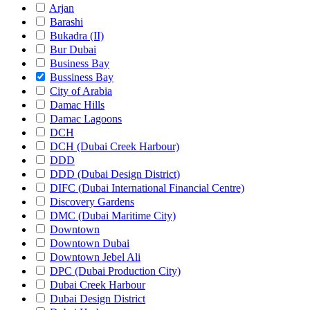
Arjan
Barashi
Bukadra (II)
Bur Dubai
Business Bay
Bussiness Bay
City of Arabia
Damac Hills
Damac Lagoons
DCH
DCH (Dubai Creek Harbour)
DDD
DDD (Dubai Design District)
DIFC (Dubai International Financial Centre)
Discovery Gardens
DMC (Dubai Maritime City)
Downtown
Downtown Dubai
Downtown Jebel Ali
DPC (Dubai Production City)
Dubai Creek Harbour
Dubai Design District