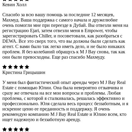
Кевин Холл
Спасибо за всю вашу помощь за последние 12 месяцев,
Махмуд. Ваша поддержка с самого начала и дружелюбие
очень помогли мне при переезде в Дубай. Вы отвезли меня на
регистрацию Ejari, затем отвезли меня в Empower, чтобы
зарегистрировать Chiller, и посоветовали, как разобраться с
DEWA. Все это сверх того, что вы должны были сделать как
агент. С вами было так легко иметь дело, и не было никаких
проблем. Я без колебаний обращусь к M J Bay снова, так как
они были превосходны. Еще раз спасибо Махмуду.
Кристина Грицышин
У меня был фантастический опыт аренды через M J Bay Real
Estate с помощью Юлии. Она была невероятно отзывчива и
сразу же отвечала на все мои вопросы и проблемы. Любая
проблема, с которой я сталкивалась, решалась эффективно и
профессионально. Юля сделала весь процесс беззаботным, и я
искренне ценю ее преданность и поддержку. Я очень
рекомендую компанию M J Bay Real Estate и Юлию всем, кто
ищет надежную и беззаботную аренду.