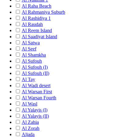
Al Raha Beach
Al Rahmaniya Suburb
Al Rashidiya 1
Al Raudah
Al Reem Island
Al Saadiyat Island
Al Satwa
Al Seef
Al Shamkha
Al Sufouh
Al Sufouh (I)
Al Sufouh (II)
Al Tay
Al Wadi desert
Al Warsan First
Al Warsan Fourth
Al Wasl
Al Yalayis (I)
Al Yalayis (II)
Al Zahia
Al Zorah
Aljada