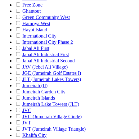
Free Zone
Ghantout
Green Community West
Hamriya West
Hayat Island
International City
International City Phase 2
Jabal Ali First
Jabal Ali Industrial First
Jabal Ali Industrial Second
JAV (Jebel Ali Village)
JGE (Jumeirah Golf Estates I)
JLT (Jumeirah Lakes Towers)
Jumeirah (II)
Jumeirah Garden City
Jumeirah Islands
Jumeirah Lake Towers (JLT)
JVC
JVC (Jumeirah Village Circle)
JVT
JVT (Jumeirah Village Triangle)
Khalifa City