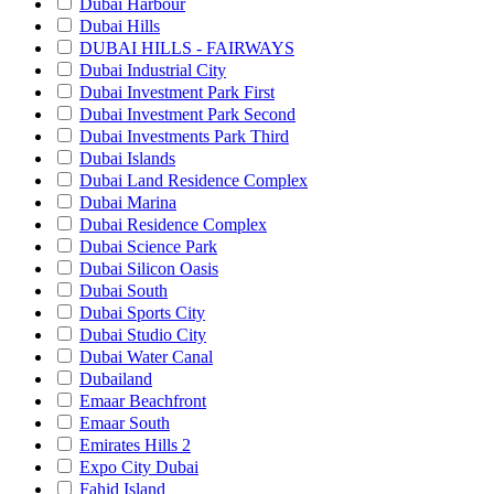
Dubai Harbour
Dubai Hills
DUBAI HILLS - FAIRWAYS
Dubai Industrial City
Dubai Investment Park First
Dubai Investment Park Second
Dubai Investments Park Third
Dubai Islands
Dubai Land Residence Complex
Dubai Marina
Dubai Residence Complex
Dubai Science Park
Dubai Silicon Oasis
Dubai South
Dubai Sports City
Dubai Studio City
Dubai Water Canal
Dubailand
Emaar Beachfront
Emaar South
Emirates Hills 2
Expo City Dubai
Fahid Island