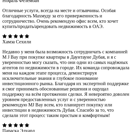
Нофаль Фелембан
Отличные услуги, всегда на месте и отзывчивы. Особая
благодарность Махмуду за его приверженность и
сотрудничество. Очень рекомендую офис всем, кто хочет
купить/продать/арендовать недвижимость в ОАЭ.
Хамза Сехили
Недавно у меня была возможность сотрудничать с компанией
M J Bay при покупке квартиры в Даунтауне Дубая, и я с
уверенностью могу сказать, что они одни из самых надёжных
агентов по недвижимости в городе. Их команда сопровождала
меня на каждом этапе процесса, демонстрируя
исключительные знания и глубокое понимание
инвестиционного рынка. Благодаря их экспертной поддержке
я смог принимать обоснованные решения и ощущал
поддержку на всём протяжении сделки. Я невероятно доволен
уровнем предоставленных услуг и с уверенностью
рекомендую MJ Bay всем, кто планирует покупку или
инвестиции в недвижимость Дубая. Спасибо за то, что
сделали этот процесс таким простым и комфортным!
Параска Эдуард