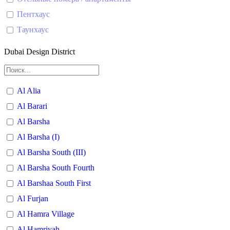
Пентхаус
Таунхаус
Dubai Design District
Al Alia
Al Barari
Al Barsha
Al Barsha (I)
Al Barsha South (III)
Al Barsha South Fourth
Al Barshaa South First
Al Furjan
Al Hamra Village
Al Hamriyah