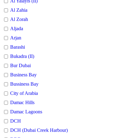
Al Yalayis (II)
Al Zahia
Al Zorah
Aljada
Arjan
Barashi
Bukadra (II)
Bur Dubai
Business Bay
Bussiness Bay
City of Arabia
Damac Hills
Damac Lagoons
DCH
DCH (Dubai Creek Harbour)