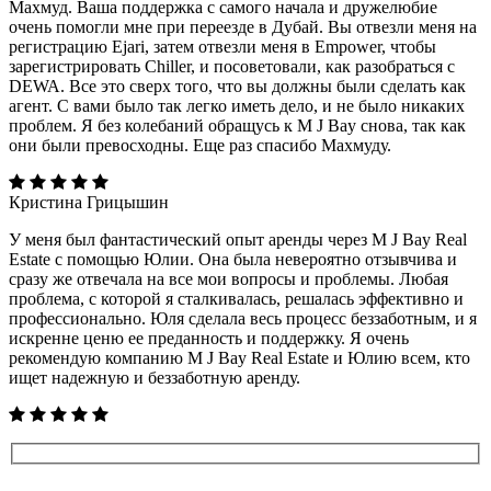
Махмуд. Ваша поддержка с самого начала и дружелюбие
очень помогли мне при переезде в Дубай. Вы отвезли меня на
регистрацию Ejari, затем отвезли меня в Empower, чтобы
зарегистрировать Chiller, и посоветовали, как разобраться с
DEWA. Все это сверх того, что вы должны были сделать как
агент. С вами было так легко иметь дело, и не было никаких
проблем. Я без колебаний обращусь к M J Bay снова, так как
они были превосходны. Еще раз спасибо Махмуду.
Кристина Грицышин
У меня был фантастический опыт аренды через M J Bay Real
Estate с помощью Юлии. Она была невероятно отзывчива и
сразу же отвечала на все мои вопросы и проблемы. Любая
проблема, с которой я сталкивалась, решалась эффективно и
профессионально. Юля сделала весь процесс беззаботным, и я
искренне ценю ее преданность и поддержку. Я очень
рекомендую компанию M J Bay Real Estate и Юлию всем, кто
ищет надежную и беззаботную аренду.