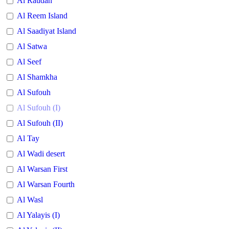
Al Raudah
Al Reem Island
Al Saadiyat Island
Al Satwa
Al Seef
Al Shamkha
Al Sufouh
Al Sufouh (I)
Al Sufouh (II)
Al Tay
Al Wadi desert
Al Warsan First
Al Warsan Fourth
Al Wasl
Al Yalayis (I)