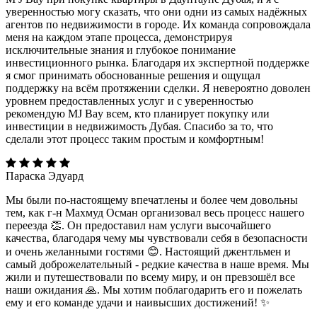
уверенностью могу сказать, что они одни из самых надёжных
агентов по недвижимости в городе. Их команда сопровождала
меня на каждом этапе процесса, демонстрируя
исключительные знания и глубокое понимание
инвестиционного рынка. Благодаря их экспертной поддержке
я смог принимать обоснованные решения и ощущал
поддержку на всём протяжении сделки. Я невероятно доволен
уровнем предоставленных услуг и с уверенностью
рекомендую MJ Bay всем, кто планирует покупку или
инвестиции в недвижимость Дубая. Спасибо за то, что
сделали этот процесс таким простым и комфортным!
Параска Эдуард
Мы были по-настоящему впечатлены и более чем довольны
тем, как г-н Махмуд Осман организовал весь процесс нашего
переезда 👏. Он предоставил нам услуги высочайшего
качества, благодаря чему мы чувствовали себя в безопасности
и очень желанными гостями 😊. Настоящий джентльмен и
самый доброжелательный - редкие качества в наше время. Мы
жили и путешествовали по всему миру, и он превзошёл все
наши ожидания 🙏. Мы хотим поблагодарить его и пожелать
ему и его команде удачи и наивысших достижений! ✨️