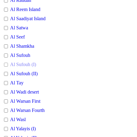
Al Raudah
Al Reem Island
Al Saadiyat Island
Al Satwa
Al Seef
Al Shamkha
Al Sufouh
Al Sufouh (I)
Al Sufouh (II)
Al Tay
Al Wadi desert
Al Warsan First
Al Warsan Fourth
Al Wasl
Al Yalayis (I)