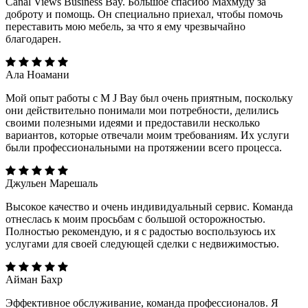
Canal Views Business Bay. Большое спасибо Махмуду за
доброту и помощь. Он специально приехал, чтобы помочь
переставить мою мебель, за что я ему чрезвычайно
благодарен.
Ала Ноамани
Мой опыт работы с M J Bay был очень приятным, поскольку
они действительно понимали мои потребности, делились
своими полезными идеями и предоставили несколько
вариантов, которые отвечали моим требованиям. Их услуги
были профессиональными на протяжении всего процесса.
Джульен Марешаль
Высокое качество и очень индивидуальный сервис. Команда
отнеслась к моим просьбам с большой осторожностью.
Полностью рекомендую, и я с радостью воспользуюсь их
услугами для своей следующей сделки с недвижимостью.
Айман Бахр
Эффективное обслуживание, команда профессионалов. Я