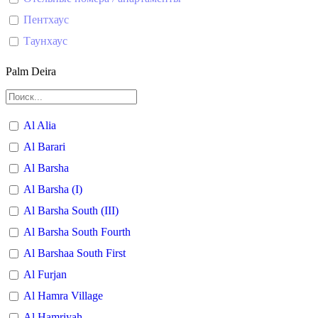
Пентхаус
Таунхаус
Palm Deira
Al Alia
Al Barari
Al Barsha
Al Barsha (I)
Al Barsha South (III)
Al Barsha South Fourth
Al Barshaa South First
Al Furjan
Al Hamra Village
Al Hamriyah