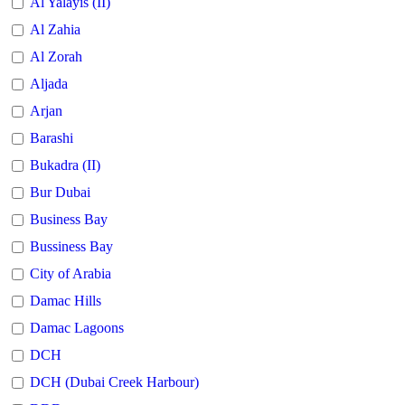
Al Yalayis (II)
Al Zahia
Al Zorah
Aljada
Arjan
Barashi
Bukadra (II)
Bur Dubai
Business Bay
Bussiness Bay
City of Arabia
Damac Hills
Damac Lagoons
DCH
DCH (Dubai Creek Harbour)