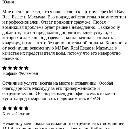
Юлия
Мне очень повезло, что я нашла свою квартиру через M J Bay
Real Estate и Махмуда. Его подход действительно компетентен
и профессионален. Ответ приходит сразу же. Любая
возникшая проблема будет решена немедленно. Также хочу
добавить, что он предложил дополнительные услуги, о
которых я даже не подозревала, когда начинала снимать
квартиру, и сделал это без дополнительной оплаты. Конечно, я
от всей души рекомендую MJ Bay Real Estate и Махмуда в
качестве их представителя всем, потому что это невероятно
надежно!
Нофаль Фелембан
Отличные услуги, всегда на месте и отзывчивы. Особая
благодарность Махмуду за его приверженность и
сотрудничество. Очень рекомендую офис всем, кто хочет
купить/продать/арендовать недвижимость в ОАЭ.
Хамза Сехили
Недавно у меня была возможность сотрудничать с компанией
M J Bay при покупке квартиры в Даунтауне Дубая, и я с