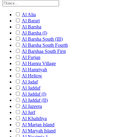
Al Alia
Al Barari
Al Barsha
Al Barsha (I)
Al Barsha South (III)
Al Barsha South Fourth
Al Barshaa South First
Al Furjan
Al Hamra Village
Al Hamriyah
Al Heliow
Al Jadaf
Al Jaddaf
Al Jaddaf (I)
Al Jaddaf (II)
Al Jazeera
Al Jurf
Al Khalidiya
Al Marjan Island
Al Maryah Island
Al Nuaimia 1