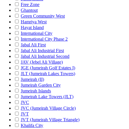
Free Zone
Ghantout
Green Community West
Hamriya West
Hayat Island
International City
International City Phase 2
Jabal Ali First
Jabal Ali Industrial First
Jabal Ali Industrial Second
JAV (Jebel Ali Village)
JGE (Jumeirah Golf Estates I)
JLT (Jumeirah Lakes Towers)
Jumeirah (II)
Jumeirah Garden City
Jumeirah Islands
Jumeirah Lake Towers (JLT)
JVC
JVC (Jumeirah Village Circle)
JVT
JVT (Jumeirah Village Triangle)
Khalifa City