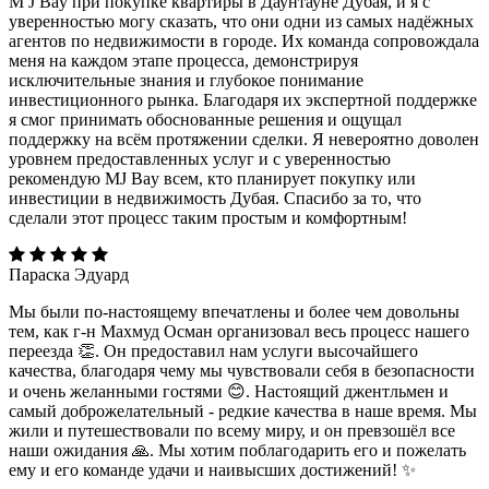
M J Bay при покупке квартиры в Даунтауне Дубая, и я с
уверенностью могу сказать, что они одни из самых надёжных
агентов по недвижимости в городе. Их команда сопровождала
меня на каждом этапе процесса, демонстрируя
исключительные знания и глубокое понимание
инвестиционного рынка. Благодаря их экспертной поддержке
я смог принимать обоснованные решения и ощущал
поддержку на всём протяжении сделки. Я невероятно доволен
уровнем предоставленных услуг и с уверенностью
рекомендую MJ Bay всем, кто планирует покупку или
инвестиции в недвижимость Дубая. Спасибо за то, что
сделали этот процесс таким простым и комфортным!
Параска Эдуард
Мы были по-настоящему впечатлены и более чем довольны
тем, как г-н Махмуд Осман организовал весь процесс нашего
переезда 👏. Он предоставил нам услуги высочайшего
качества, благодаря чему мы чувствовали себя в безопасности
и очень желанными гостями 😊. Настоящий джентльмен и
самый доброжелательный - редкие качества в наше время. Мы
жили и путешествовали по всему миру, и он превзошёл все
наши ожидания 🙏. Мы хотим поблагодарить его и пожелать
ему и его команде удачи и наивысших достижений! ✨️