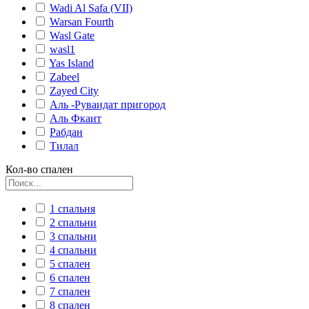
Wadi Al Safa (VII)
Warsan Fourth
Wasl Gate
wasl1
Yas Island
Zabeel
Zayed City
Аль -Руваидат пригород
Аль Фкаит
Рабдан
Тилал
Кол-во спален
1 спальня
2 спальни
3 спальни
4 спальни
5 спален
6 спален
7 спален
8 спален