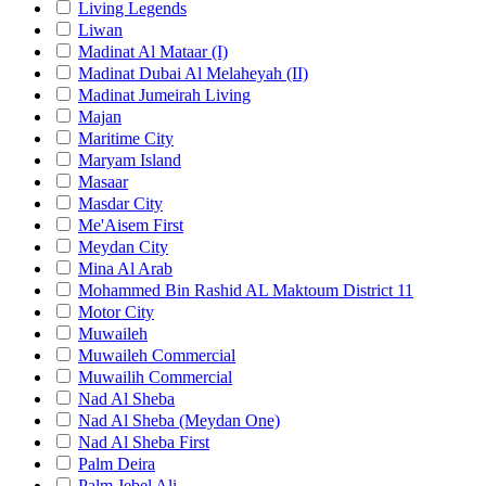
Living Legends
Liwan
Madinat Al Mataar (I)
Madinat Dubai Al Melaheyah (II)
Madinat Jumeirah Living
Majan
Maritime City
Maryam Island
Masaar
Masdar City
Me'Aisem First
Meydan City
Mina Al Arab
Mohammed Bin Rashid AL Maktoum District 11
Motor City
Muwaileh
Muwaileh Commercial
Muwailih Commercial
Nad Al Sheba
Nad Al Sheba (Meydan One)
Nad Al Sheba First
Palm Deira
Palm Jebel Ali