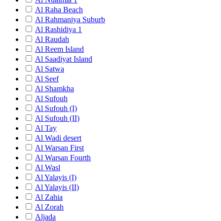
Al Raha Beach
Al Rahmaniya Suburb
Al Rashidiya 1
Al Raudah
Al Reem Island
Al Saadiyat Island
Al Satwa
Al Seef
Al Shamkha
Al Sufouh
Al Sufouh (I)
Al Sufouh (II)
Al Tay
Al Wadi desert
Al Warsan First
Al Warsan Fourth
Al Wasl
Al Yalayis (I)
Al Yalayis (II)
Al Zahia
Al Zorah
Aljada