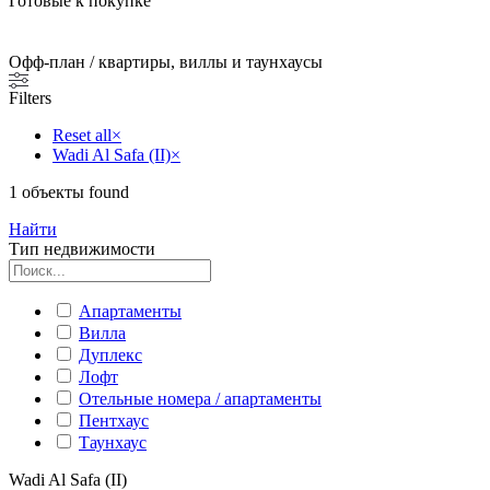
Готовые к покупке
Офф-план / квартиры, виллы и таунхаусы
Filters
Reset all
×
Wadi Al Safa (II)
×
1
объекты found
Найти
Тип недвижимости
Апартаменты
Вилла
Дуплекс
Лофт
Отельные номера / апартаменты
Пентхаус
Таунхаус
Wadi Al Safa (II)