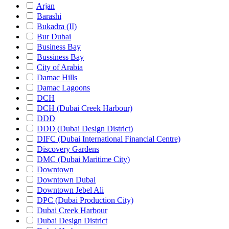
Arjan
Barashi
Bukadra (II)
Bur Dubai
Business Bay
Bussiness Bay
City of Arabia
Damac Hills
Damac Lagoons
DCH
DCH (Dubai Creek Harbour)
DDD
DDD (Dubai Design District)
DIFC (Dubai International Financial Centre)
Discovery Gardens
DMC (Dubai Maritime City)
Downtown
Downtown Dubai
Downtown Jebel Ali
DPC (Dubai Production City)
Dubai Creek Harbour
Dubai Design District