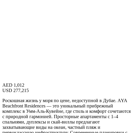
AED
1,012
USD
277,215
Роскошная жизнь у моря по цене, недоступной в Дубае. AYA
Beachfront Residences — это уникальный прибрежный
комплекс в Умм-Аль-Кувейне, где стиль и комфорт сочетаются
с природной гармонией. Просторные апартаменты с 1–4
спальнями, дуплексы и скай-виллы предлагают
захватывающие виды на океан, частный пляж и
первоклассную инфраструктуру. Современные планировки с