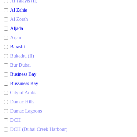
Al Yalayis (II)
Al Zahia
Al Zorah
Aljada
Arjan
Barashi
Bukadra (II)
Bur Dubai
Business Bay
Bussiness Bay
City of Arabia
Damac Hills
Damac Lagoons
DCH
DCH (Dubai Creek Harbour)