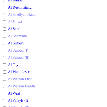
Al Raudah
Al Reem Island
Al Saadiyat Island
Al Satwa
Al Seef
Al Shamkha
Al Sufouh
Al Sufouh (I)
Al Sufouh (II)
Al Tay
Al Wadi desert
Al Warsan First
Al Warsan Fourth
Al Wasl
Al Yalayis (I)