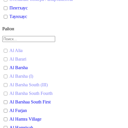
Пентхаус
Таунхаус
Район
Al Alia
Al Barari
Al Barsha
Al Barsha (I)
Al Barsha South (III)
Al Barsha South Fourth
Al Barshaa South First
Al Furjan
Al Hamra Village
Al Hamriyah